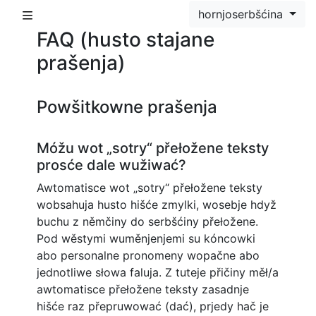
hornjoserbšćina
FAQ (husto stajane
prašenja)
Powšitkowne prašenja
Móžu wot „sotry“ přełožene teksty
prosće dale wužiwać?
Awtomatisce wot „sotry“ přełožene teksty
wobsahuja husto hišće zmylki, wosebje hdyž
buchu z němčiny do serbšćiny přełožene.
Pod wěstymi wuměnjenjemi su kóncowki
abo personalne pronomeny wopačne abo
jednotliwe słowa faluja. Z tuteje přičiny měł/a
awtomatisce přełožene teksty zasadnje
hišće raz přepruwować (dać), prjedy hač je