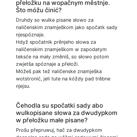
přełožku na wopačnym městnje.
Što móžu činić?
Druhdy so wulke pisane słowo za
naličenskim znamješkom jako spočatk sady
njespóznaje.
Hdyž spočatnik prěnjeho słowa za
naličenskim znamješkom w zapodatym
teksće na mały změniš, so słowo potom
zwjetša spóznaje a přełoži.
Móžeš pak tež naličenske znamješka
wotstronić, jeli tute na kóždy pad trěbne
njejsu.
Čehodla su spočatki sady abo
wulkopisane słowa za dwudypkom
w přełožku małe pisane?
Prošu přepruwuj, hač za dwudypkom