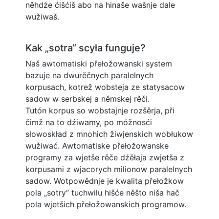
něhdźe ćišćiš abo na hinaše wašnje dale
wužiwaš.
Kak „sotra“ scyła funguje?
Naš awtomatiski přełožowanski system
bazuje na dwurěčnych paralelnych
korpusach, kotrež wobsteja ze statysacow
sadow w serbskej a němskej rěči.
Tutón korpus so wobstajnje rozšěrja, při
čimž na to dźiwamy, po móžnosći
słowoskład z mnohich žiwjenskich wobłukow
wužiwać. Awtomatiske přełožowanske
programy za wjetše rěče dźěłaja zwjetša z
korpusami z wjacorych milionow paralelnych
sadow. Wotpowědnje je kwalita přełožkow
pola „sotry“ tuchwilu hišće něšto niša hač
pola wjetšich přełožowanskich programow.