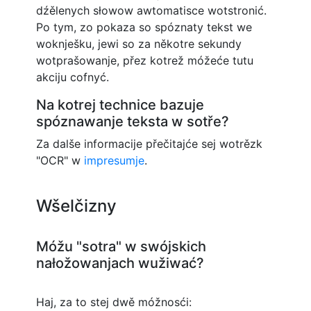
dźělenych słowow awtomatisce wotstronić.
Po tym, zo pokaza so spóznaty tekst we
woknješku, jewi so za někotre sekundy
wotprašowanje, přez kotrež móžeće tutu
akciju cofnyć.
Na kotrej technice bazuje
spóznawanje teksta w sotře?
Za dalše informacije přečitajće sej wotrězk
"OCR" w
impresumje
.
Wšelčizny
Móžu "sotra" w swójskich
nałožowanjach wužiwać?
Haj, za to stej dwě móžnosći: