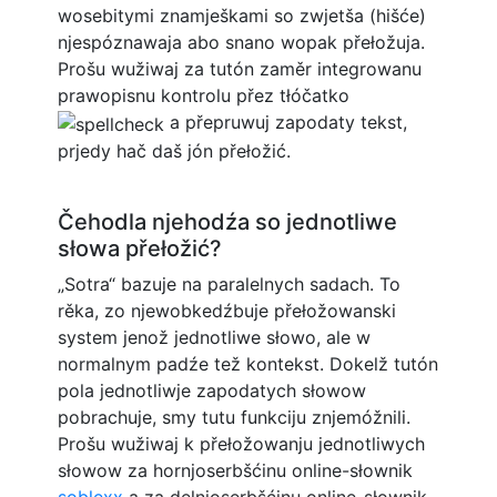
wosebitymi znamješkami so zwjetša (hišće)
njespóznawaja abo snano wopak přełožuja.
Prošu wužiwaj za tutón zaměr integrowanu
prawopisnu kontrolu přez tłóčatko
a přepruwuj zapodaty tekst,
prjedy hač daš jón přełožić.
Čehodla njehodźa so jednotliwe
słowa přełožić?
„Sotra“ bazuje na paralelnych sadach. To
rěka, zo njewobkedźbuje přełožowanski
system jenož jednotliwe słowo, ale w
normalnym padźe tež kontekst. Dokelž tutón
pola jednotliwje zapodatych słowow
pobrachuje, smy tutu funkciju znjemóžnili.
Prošu wužiwaj k přełožowanju jednotliwych
słowow za hornjoserbšćinu online-słownik
soblexx
a za delnjoserbšćinu online-słownik