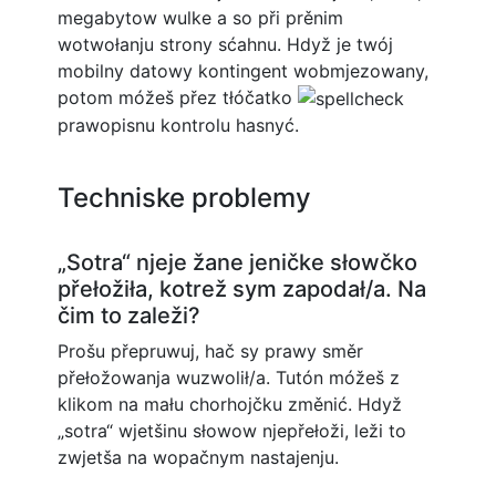
megabytow wulke a so při prěnim
wotwołanju strony sćahnu. Hdyž je twój
mobilny datowy kontingent wobmjezowany,
potom móžeš přez tłóčatko
prawopisnu kontrolu hasnyć.
Techniske problemy
„Sotra“ njeje žane jeničke słowčko
přełožiła, kotrež sym zapodał/a. Na
čim to zaleži?
Prošu přepruwuj, hač sy prawy směr
přełožowanja wuzwolił/a. Tutón móžeš z
klikom na mału chorhojčku změnić. Hdyž
„sotra“ wjetšinu słowow njepřełoži, leži to
zwjetša na wopačnym nastajenju.