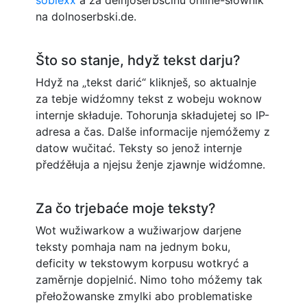
na dolnoserbski.de.
Što so stanje, hdyž tekst darju?
Hdyž na „tekst darić“ kliknješ, so aktualnje
za tebje widźomny tekst z wobeju woknow
internje składuje. Tohorunja składujetej so IP-
adresa a čas. Dalše informacije njemóžemy z
datow wučitać. Teksty so jenož internje
předźěłuja a njejsu ženje zjawnje widźomne.
Za čo trjebaće moje teksty?
Wot wužiwarkow a wužiwarjow darjene
teksty pomhaja nam na jednym boku,
deficity w tekstowym korpusu wotkryć a
zaměrnje dopjelnić. Nimo toho móžemy tak
přełožowanske zmylki abo problematiske