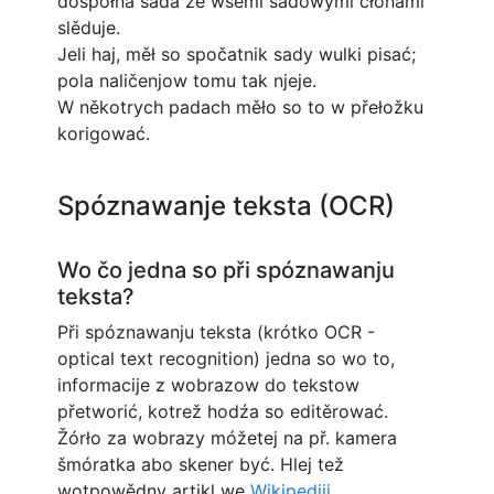
dospołna sada ze wšěmi sadowymi čłonami
slěduje.
Jeli haj, měł so spočatnik sady wulki pisać;
pola naličenjow tomu tak njeje.
W někotrych padach měło so to w přełožku
korigować.
Spóznawanje teksta (OCR)
Wo čo jedna so při spóznawanju
teksta?
Při spóznawanju teksta (krótko OCR -
optical text recognition) jedna so wo to,
informacije z wobrazow do tekstow
přetworić, kotrež hodźa so editěrować.
Žórło za wobrazy móžetej na př. kamera
šmóratka abo skener być. Hlej tež
wotpowědny artikl we
Wikipediji
.