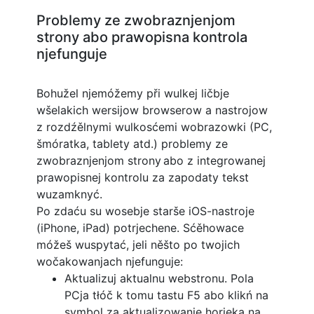
Problemy ze zwobraznjenjom
strony abo prawopisna kontrola
njefunguje
Bohužel njemóžemy při wulkej ličbje
wšelakich wersijow browserow a nastrojow
z rozdźělnymi wulkosćemi wobrazowki (PC,
šmóratka, tablety atd.) problemy ze
zwobraznjenjom strony abo z integrowanej
prawopisnej kontrolu za zapodaty tekst
wuzamknyć.
Po zdaću su wosebje starše iOS-nastroje
(iPhone, iPad) potrjechene. Sćěhowace
móžeš wuspytać, jeli něšto po twojich
wočakowanjach njefunguje:
Aktualizuj aktualnu webstronu. Pola
PCja tłóč k tomu tastu F5 abo klikń na
symbol za aktualizowanje horjeka na