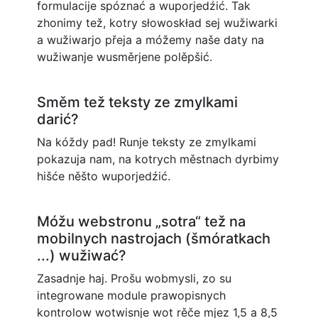
formulacije spóznać a wuporjedźić. Tak
zhonimy tež, kotry słowoskład sej wužiwarki
a wužiwarjo přeja a móžemy naše daty na
wužiwanje wusměrjene polěpšić.
Směm tež teksty ze zmylkami
darić?
Na kóždy pad! Runje teksty ze zmylkami
pokazuja nam, na kotrych městnach dyrbimy
hišće něšto wuporjedźić.
Móžu webstronu „sotra“ tež na
mobilnych nastrojach (šmóratkach
...) wužiwać?
Zasadnje haj. Prošu wobmysli, zo su
integrowane module prawopisnych
kontrolow wotwisnje wot rěče mjez 1,5 a 8,5