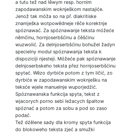
a tutu tež nad lěwym resp. hornim
zapodawanskim woknješkom nastajiće.
Jenož tak móža so na př. diakritiske
znamješka wotpowědneje rěče korektnje
spóznawać. Za spóznawanje teksta móžeće
němčinu, hornjoserbšćinu a čěšćinu
wuzwolić. Za delnjoserbšćinu bohužel žadyn
specielny modul spóznawanja teksta k
dispoziciji njesteji. Móžeće pak spóznawanje
delnjoserbskeho teksta přez hornjoserbšćinu
spytać. Wězo dyrbiće potom z tym ličić, zo
dyrbiće w zapodawanskim woknješku na
teksće wjele manuelnje wuporjedźić.
Spóznawanska funkcija spyta, tekst z
wjacorych porno sebi ležacych špaltow
spóznać a potom za sobu a pod so zaso
podać.
Tež dźělene sady dla kromy spyta funkcija
do blokoweho teksta zjeć a smužki