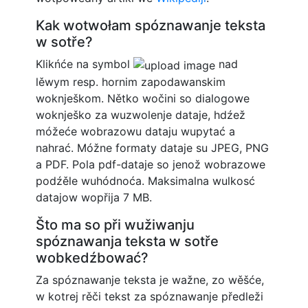
Kak wotwołam spóznawanje teksta
w sotře?
Klikńće na symbol
nad
lěwym resp. hornim zapodawanskim
woknješkom. Nětko wočini so dialogowe
woknješko za wuzwolenje dataje, hdźež
móžeće wobrazowu dataju wupytać a
nahrać. Móžne formaty dataje su JPEG, PNG
a PDF. Pola pdf-dataje so jenož wobrazowe
podźěle wuhódnoća. Maksimalna wulkosć
datajow wopřija 7 MB.
Što ma so při wužiwanju
spóznawanja teksta w sotře
wobkedźbować?
Za spóznawanje teksta je wažne, zo wěšće,
w kotrej rěči tekst za spóznawanje předleži