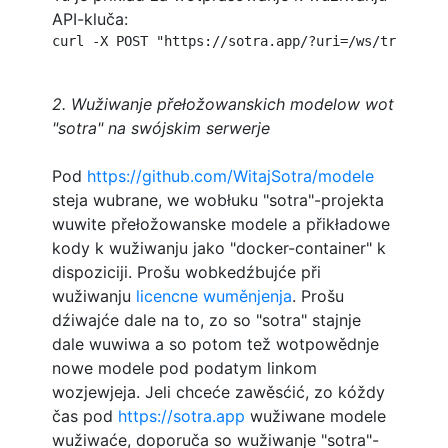
API-kluča:
curl -X POST "https://sotra.app/?uri=/ws/translat
2. Wužiwanje přełožowanskich modelow wot
"sotra" na swójskim serwerje
Pod
https://github.com/WitajSotra/modele
steja wubrane, we wobłuku "sotra"-projekta
wuwite přełožowanske modele a přikładowe
kody k wužiwanju jako "docker-container" k
dispoziciji. Prošu wobkedźbujće při
wužiwanju
licencne wuměnjenja
. Prošu
dźiwajće dale na to, zo so "sotra" stajnje
dale wuwiwa a so potom tež wotpowědnje
nowe modele pod podatym linkom
wozjewjeja. Jeli chceće zawěsćić, zo kóždy
čas pod
https://sotra.app
wužiwane modele
wužiwaće, doporuča so wužiwanje "sotra"-