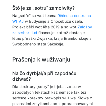
Štó je za „sotru“ zamołwity?
Na „sotře“ so wot teama
Rěčneho centruma
WITAJ
w Budyšinje a Choćebuzu dźěła.
Projekt běži wot lěta 2019 a so wot
Załožby
za serbski lud
financuje, kotraž dóstanje
lětne přiražki Zwjazka, kraja Braniborskeje a
Swobodneho stata Sakskeje.
Prašenja k wužiwanju
Na čo dyrbjał/a při zapodaću
dźiwać?
Dla struktury „sotry“ je trjeba, zo so w
zapodatych tekstach kaž němsce tak tež
serbsce korektny prawopis wužiwa. Słowa z
pisanskimi zmylkami abo z pobrachowacymi