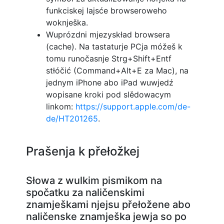
funkciskej lajsće browseroweho
woknješka.
Wuprózdni mjezyskład browsera
(cache). Na tastaturje PCja móžeš k
tomu runočasnje Strg+Shift+Entf
stłóčić (Command+Alt+E za Mac), na
jednym iPhone abo iPad wuwjedź
wopisane kroki pod slědowacym
linkom:
https://support.apple.com/de-
de/HT201265
.
Prašenja k přełožkej
Słowa z wulkim pismikom na
spočatku za naličenskimi
znamješkami njejsu přełožene abo
naličenske znamješka jewja so po