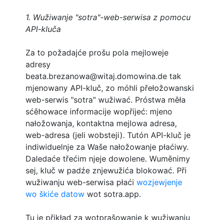
1. Wužiwanje "sotra"-web-serwisa z pomocu
API-kluča
Za to požadajće prošu pola mejloweje
adresy
beata.brezanowa@witaj.domowina.de tak
mjenowany API-kluč, zo móhli přełožowanski
web-serwis "sotra" wužiwać. Próstwa měła
sćěhowace informacije wopřijeć: mjeno
nałožowanja, kontaktna mejlowa adresa,
web-adresa (jeli wobsteji). Tutón API-kluč je
indiwiduelnje za Waše nałožowanje płaćiwy.
Daledaće třećim njeje dowolene. Wuměnimy
sej, kluč w padźe znjewužića blokować. Při
wužiwanju web-serwisa płaći
wozjewjenje
wo škiće datow
wot sotra.app.
Tu je přikład za wotprašowanje k wužiwanju