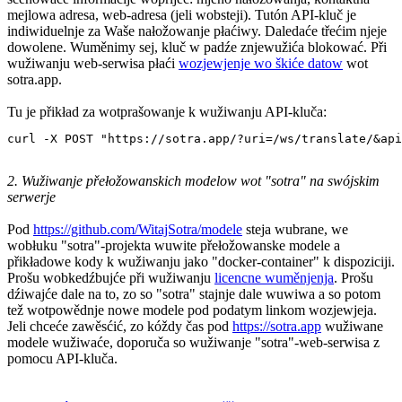
mejlowa adresa, web-adresa (jeli wobsteji). Tutón API-kluč je
indiwiduelnje za Waše nałožowanje płaćiwy. Daledaće třećim njeje
dowolene. Wuměnimy sej, kluč w padźe znjewužića blokować. Při
wužiwanju web-serwisa płaći
wozjewjenje wo škiće datow
wot
sotra.app.
Tu je přikład za wotprašowanje k wužiwanju API-kluča:
curl -X POST "https://sotra.app/?uri=/ws/translate/&api
2. Wužiwanje přełožowanskich modelow wot "sotra" na swójskim
serwerje
Pod
https://github.com/WitajSotra/modele
steja wubrane, we
wobłuku "sotra"-projekta wuwite přełožowanske modele a
přikładowe kody k wužiwanju jako "docker-container" k dispoziciji.
Prošu wobkedźbujće při wužiwanju
licencne wuměnjenja
. Prošu
dźiwajće dale na to, zo so "sotra" stajnje dale wuwiwa a so potom
tež wotpowědnje nowe modele pod podatym linkom wozjewjeja.
Jeli chceće zawěsćić, zo kóždy čas pod
https://sotra.app
wužiwane
modele wužiwaće, doporuča so wužiwanje "sotra"-web-serwisa z
pomocu API-kluča.