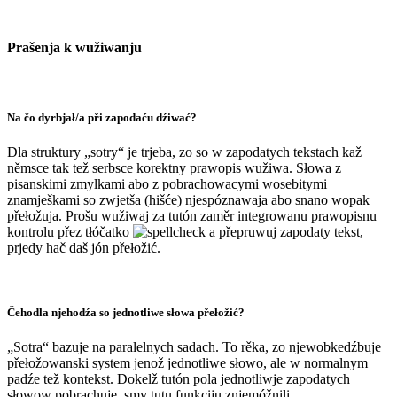
Prašenja k wužiwanju
Na čo dyrbjał/a při zapodaću dźiwać?
Dla struktury „sotry“ je trjeba, zo so w zapodatych tekstach kaž
němsce tak tež serbsce korektny prawopis wužiwa. Słowa z
pisanskimi zmylkami abo z pobrachowacymi wosebitymi
znamješkami so zwjetša (hišće) njespóznawaja abo snano wopak
přełožuja. Prošu wužiwaj za tutón zaměr integrowanu prawopisnu
kontrolu přez tłóčatko
a přepruwuj zapodaty tekst,
prjedy hač daš jón přełožić.
Čehodla njehodźa so jednotliwe słowa přełožić?
„Sotra“ bazuje na paralelnych sadach. To rěka, zo njewobkedźbuje
přełožowanski system jenož jednotliwe słowo, ale w normalnym
padźe tež kontekst. Dokelž tutón pola jednotliwje zapodatych
słowow pobrachuje, smy tutu funkciju znjemóžnili.