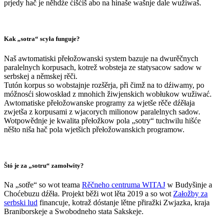
prjedy hač je něhdźe ćišćiš abo na hinaše wašnje dale wužiwaš.
Kak „sotra“ scyła funguje?
Naš awtomatiski přełožowanski system bazuje na dwurěčnych
paralelnych korpusach, kotrež wobsteja ze statysacow sadow w
serbskej a němskej rěči.
Tutón korpus so wobstajnje rozšěrja, při čimž na to dźiwamy, po
móžnosći słowoskład z mnohich žiwjenskich wobłukow wužiwać.
Awtomatiske přełožowanske programy za wjetše rěče dźěłaja
zwjetša z korpusami z wjacorych milionow paralelnych sadow.
Wotpowědnje je kwalita přełožkow pola „sotry“ tuchwilu hišće
něšto niša hač pola wjetšich přełožowanskich programow.
Štó je za „sotru“ zamołwity?
Na „sotře“ so wot teama
Rěčneho centruma WITAJ
w Budyšinje a
Choćebuzu dźěła. Projekt běži wot lěta 2019 a so wot
Załožby za
serbski lud
financuje, kotraž dóstanje lětne přiražki Zwjazka, kraja
Braniborskeje a Swobodneho stata Sakskeje.