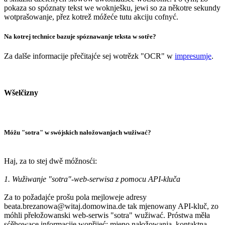
pokaza so spóznaty tekst we woknješku, jewi so za někotre sekundy
wotprašowanje, přez kotrež móžeće tutu akciju cofnyć.
Na kotrej technice bazuje spóznawanje teksta w sotře?
Za dalše informacije přečitajće sej wotrězk "OCR" w
impresumje
.
Wšelčizny
Móžu "sotra" w swójskich nałožowanjach wužiwać?
Haj, za to stej dwě móžnosći:
1. Wužiwanje "sotra"-web-serwisa z pomocu API-kluča
Za to požadajće prošu pola mejloweje adresy
beata.brezanowa@witaj.domowina.de tak mjenowany API-kluč, zo
móhli přełožowanski web-serwis "sotra" wužiwać. Próstwa měła
sćěhowace informacije wopřijeć: mjeno nałožowanja, kontaktna