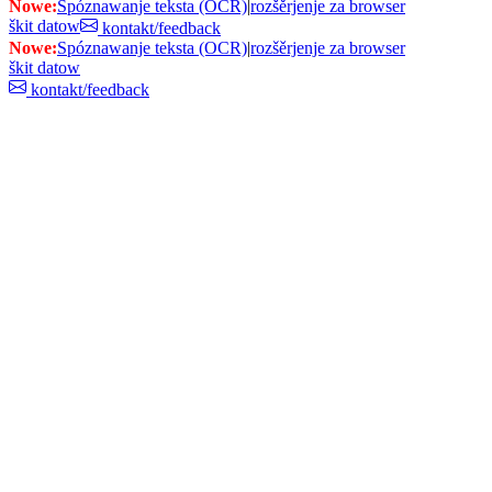
Nowe:
Spóznawanje teksta (OCR)
|
rozšěrjenje za browser
škit datow
kontakt/feedback
Nowe:
Spóznawanje teksta (OCR)
|
rozšěrjenje za browser
škit datow
kontakt/feedback