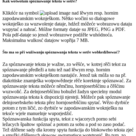
Kak wotwołam spóznawanje teksta w sotře?
Klikńće na symbol
nad lěwym resp. hornim
zapodawanskim woknješkom. Nětko wočini so dialogowe
woknješko za wuzwolenje dataje, hdźež móžeće wobrazowu dataju
wupytać a nahrać. Móžne formaty dataje su JPEG, PNG a PDF.
Pola pdf-dataje so jenož wobrazowe podźěle wuhódnoća.
Maksimalna wulkosć datajow wopřija 7 MB.
Što ma so při wužiwanju spóznawanja teksta w sotře wobkedźbować?
Za spóznawanje teksta je wažne, zo wěšće, w kotrej rěči tekst za
spóznawanje předleži a tutu tež nad lěwym resp. hornim
zapodawanskim woknješkom nastajiće. Jenož tak móža so na př.
diakritiske znamješka wotpowědneje rěče korektnje spóznawać. Za
spóznawanje teksta móžeće němčinu, hornjoserbšćinu a čěšćinu
wuzwolić. Za delnjoserbšćinu bohužel žadyn specielny modul
spóznawanja teksta k dispoziciji njesteji. Móžeće pak spóznawanje
delnjoserbskeho teksta přez hornjoserbšćinu spytać. Wězo dyrbiće
potom z tym ličić, zo dyrbiće w zapodawanskim woknješku na
teksće wjele manuelnje wuporjedźić.
Spóznawanska funkcija spyta, tekst z wjacorych porno sebi
ležacych špaltow spóznać a potom za sobu a pod so zaso podać.
Tež dźělene sady dla kromy spyta funkcija do blokoweho teksta zjeć
a smužki dźělenych słowow awtomatisce wotstronić. Po tym, zo