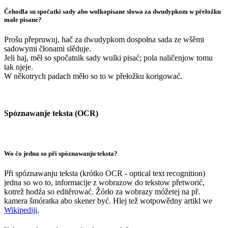
Čehodla su spočatki sady abo wulkopisane słowa za dwudypkom w přełožku
małe pisane?
Prošu přepruwuj, hač za dwudypkom dospołna sada ze wšěmi
sadowymi čłonami slěduje.
Jeli haj, měł so spočatnik sady wulki pisać; pola naličenjow tomu
tak njeje.
W někotrych padach měło so to w přełožku korigować.
Spóznawanje teksta (OCR)
Wo čo jedna so při spóznawanju teksta?
Při spóznawanju teksta (krótko OCR - optical text recognition)
jedna so wo to, informacije z wobrazow do tekstow přetworić,
kotrež hodźa so editěrować. Žórło za wobrazy móžetej na př.
kamera šmóratka abo skener być. Hlej tež wotpowědny artikl we
Wikipediji
.