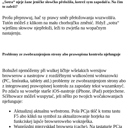
„Sotra“ njeje žane jeničke słowčko přełožiła, kotrež sym zapodał/a. Na čim
to zaleži?
Prošu přepruwuj, hač sy prawy směr přełožowanja wuzwolił/a.
Tutón móžeš z klikom na mału chorhojčku změnić. Hdyž „sotra“
wjetšinu słowow njepřełoži, leži to zwjetša na wopačnym
nastajenju.
Problemy ze zwobraznjenjom strony abo prawopisna kontrola njefunguje
Bohužel njemóžemy při wulkej ličbje wšelakich wersijow
browserow a nastrojow z rozdźělnymi wulkosćemi wobrazowki
(PC, šmóratka, tablety atd.) problemy ze zwobraznjenjom strony abo
z integrowanej prawopisnej kontrolu za zapodaty tekst wuzamknyć.
Po zdaću su wosebje starše iOS-nastroje (iPhone, iPad) potrjechene.
Sćěhowace móžeš wuspytać, jeli něšto po twojich wočakowanjach
njefunguje:
Aktualizuj aktualnu webstronu. Pola PCja tłóč k tomu tastu
F5 abo klikń na symbol za aktualizowanje horjeka na
funkciskej lajsće browseroweho woknješka.
Wuprózdni mjezyskład browsera (cache). Na tastaturje PCja