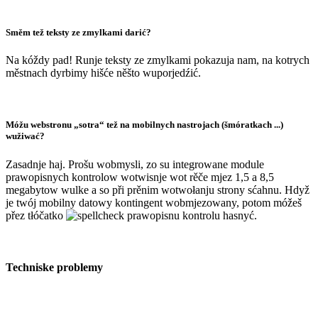
Směm tež teksty ze zmylkami darić?
Na kóždy pad! Runje teksty ze zmylkami pokazuja nam, na kotrych
městnach dyrbimy hišće něšto wuporjedźić.
Móžu webstronu „sotra“ tež na mobilnych nastrojach (šmóratkach ...)
wužiwać?
Zasadnje haj. Prošu wobmysli, zo su integrowane module
prawopisnych kontrolow wotwisnje wot rěče mjez 1,5 a 8,5
megabytow wulke a so při prěnim wotwołanju strony sćahnu. Hdyž
je twój mobilny datowy kontingent wobmjezowany, potom móžeš
přez tłóčatko
prawopisnu kontrolu hasnyć.
Techniske problemy