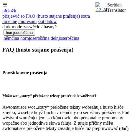
Sorbian
Translator
přełožk
přizjewić so
FAQ (husto stajane prašenja)
sotra
timeline
impresum
škit datow
dark mode zaswěćić / hasnyć
hornjoserbšćina
němčina
hornjoserbšćina
delnjoserbšćina
FAQ (husto stajane prašenja)
Powšitkowne prašenja
Móžu wot „sotry“ přełožene teksty prosće dale wužiwać?
Awtomatisce wot „sotry“ přełožene teksty wobsahuja husto hišće
zmylki, wosebje hdyž buchu z němčiny do serbšćiny přełožene. Pod
wěstymi wuměnjenjemi su kóncowki abo personalne pronomeny
wopačne abo jednotliwe słowa faluja. Z tuteje přičiny měł/a
awtomatisce přełožene teksty zasadnje hišće raz přepruwować (dać),