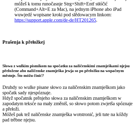
móžeš k tomu runočasnje Strg+Shift+Entf stłóčić
(Command+Alt+E za Mac), na jednym iPhone abo iPad
wuwjedź wopisane kroki pod slědowacym linkom:
https://support.apple.com/de-de/HT201265
.
Prašenja k přełožkej
Słowa z wulkim pismikom na spočatku za naličenskimi znamješkami njejsu
přełožene abo naličenske znamješka jewja so po přełožku na wopačnym
městnje. Što móžu činić?
Druhdy so wulke pisane słowo za naličenskim znamješkom jako
spočatk sady njespóznaje.
Hdyž spočatnik prěnjeho słowa za naličenskim znamješkom w
zapodatym teksće na mały změniš, so słowo potom zwjetša spóznaje
a přełoži.
Móžeš pak tež naličenske znamješka wotstronić, jeli tute na kóždy
pad trěbne njejsu.