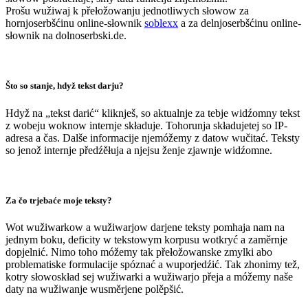
Prošu wužiwaj k přełožowanju jednotliwych słowow za
hornjoserbšćinu online-słownik
soblexx
a za delnjoserbšćinu online-
słownik na dolnoserbski.de.
Što so stanje, hdyž tekst darju?
Hdyž na „tekst darić“ kliknješ, so aktualnje za tebje widźomny tekst
z wobeju woknow internje składuje. Tohorunja składujetej so IP-
adresa a čas. Dalše informacije njemóžemy z datow wučitać. Teksty
so jenož internje předźěłuja a njejsu ženje zjawnje widźomne.
Za čo trjebaće moje teksty?
Wot wužiwarkow a wužiwarjow darjene teksty pomhaja nam na
jednym boku, deficity w tekstowym korpusu wotkryć a zaměrnje
dopjelnić. Nimo toho móžemy tak přełožowanske zmylki abo
problematiske formulacije spóznać a wuporjedźić. Tak zhonimy tež,
kotry słowoskład sej wužiwarki a wužiwarjo přeja a móžemy naše
daty na wužiwanje wusměrjene polěpšić.